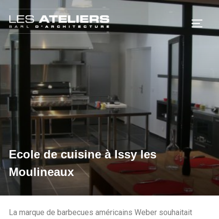
Ecole de cuisine à Issy les
Moulineaux
La marque de barbecues américains Weber souhaitait